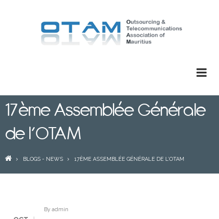
Skip
to
main
content
17ème Assemblée Générale
de l’OTAM
BREADCRUMB
BLOGS - NEWS
17ÈME ASSEMBLÉE GÉNÉRALE DE L’OTAM
By
admin